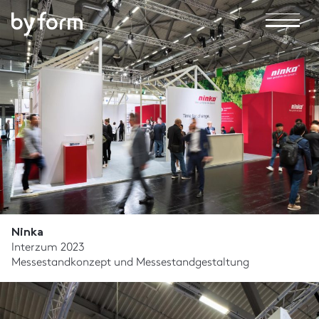
Ninka
Interzum 2023
Messestandkonzept und Messestandgestaltung